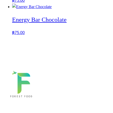
฿
75.00
Energy Bar Chocolate
฿
75.00