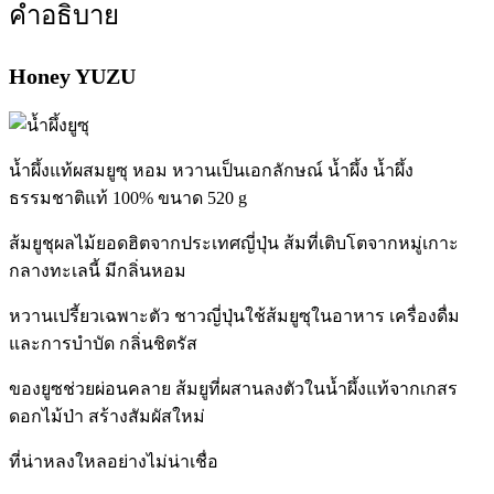
คำอธิบาย
Honey YUZU
น้ำผึ้งแท้ผสมยูซุ หอม หวานเป็นเอกลักษณ์ น้ำผึ้ง น้ำผึ้ง
ธรรมชาติแท้ 100% ขนาด 520 g
ส้มยูชุผลไม้ยอดฮิตจากประเทศญี่ปุ่น ส้มที่เติบโตจากหมู่เกาะ
กลางทะเลนี้ มีกลิ่นหอม
หวานเปรี้ยวเฉพาะตัว ชาวญี่ปุ่นใช้ส้มยูซุในอาหาร เครื่องดื่ม
และการบำบัด กลิ่นชิตรัส
ของยูซช่วยผ่อนคลาย ส้มยูที่ผสานลงตัวในน้ำผึ้งแท้จากเกสร
ดอกไม้ป่า สร้างสัมผัสใหม่
ที่น่าหลงใหลอย่างไม่น่าเชื่อ